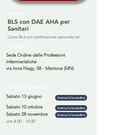
Corso
BLS con DAE AHA per
Sanitari
Corso BLS con certificazione nazionale ed 
internazionale all'uso del DAE American Heart 
Luogo
Association (con rilascio di attestato), per 
personale sanitario "Health Care Provider", con 
Sede Ordine delle Professioni
50 crediti ECM a richiesta.
Infermieristiche
via Imre Nagy, 58 - Mantova (MN)
Date ed orari
Sabato 13 giugno
Scarica la locandina
Sabato 10 ottobre
Scarica la locandina
Sabato 28 novembre
Scarica la locandina
ore
8.00 - 14.00